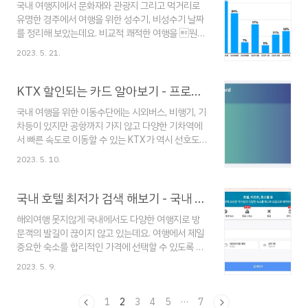
국내 여행지에서 문화재와 관광지 그리고 먹거리로
에서 맛집도 찾고 있다면? 광명 사거리 맛집 BEST 5
유명한 경주에서 여행을 위한 성수기, 비성수기 날짜
- 광명시장 주변 실패없는 맛집! 광명에 위치한 광명
를 정리해 보았는데요. 비교적 쾌적한 여행을 원한
사거리는 서울 구로구와 가깝게 있으며 광명시장까
다면 아래 날짜들 확인하시어 여행 계획을 준비하는
지 위치하고 있어 주로 주거지역에 따른 맛집들이 많
2023. 5. 21.
데 도움 되시길 바라며, 관련 데이터는 방문자 빅데이
이 형성되어 있는데요. 시장이 있는 만큼 유명한 맛집
터 기반으로 작성되었습니다. 다른 지역의 성수기, 비
도 많아 실패하 travelforkorea.com 광명 철..
성수기 날짜도 알고싶다면? 2023.04.01 - [여행] -
KTX 할인되는 카드 알아보기 - 프로여행러를 위한 현명한 소비!
전주한옥마을 성수기 / 비성수기 날짜 알아보기 전주
국내 여행을 위한 이동수단에는 시외버스, 비행기, 기
한옥마을 성수기 / 비성수기 날짜 알아보기 최근 코
차등이 있지만 공항까지 가지 않고 다양한 기차역에
로나 규제가 완화되면서 여행객도 늘어남에 따라 전
서 빠른 속도로 이동할 수 있는 KTX가 역시 선호도
주한옥마을도 2021년도 대비 여행객이 큰 폭으로
가 높은데요. 하지만 최근에는 서울에서 부산까지 가
증가하였는데요. 일명 여행지 눈치게임에서 이기기
2023. 5. 10.
는 편도 기준 평균 5~6만 원의 요금이 나와 왕복 시
위해서 어느 시기에 방문하는 것
10만 원이 넘어가는 다소 부담스러운 가격이 책정됩
travelforkorea.com 2023.04.04 - [여행] - ..
니다. 대중교통도 할인이 되는 요즘에 KTX도 할인
국내 호텔 최저가 검색 해보기 - 국내 호텔 예약 가이드
이 되는 혜택 좋은 카드를 정리해보았는데요. 여행이
해외여행 못지않게 국내에서도 다양한 여행지로 방
나 먼거리 이동 시 이용하게 되는 KTX비용에 부담을
문객의 발길이 끊이지 않고 있는데요. 여행에서 제일
덜 수 있도록 아래 할인 적용 가능 카드들을 살펴보고
중요한 숙소를 합리적인 가격에 선택할 수 있도록 국
다양한 할인들과 포인트 적립을 놓치지 마세요! 카드
내 호텔 최저가를 알아보는 방법에 대해 설명해 보았
사로부터 별도의 지원을 받지않고 개인적인 기준으
2023. 5. 9.
습니다! 최저가를 보장받을 수 제도나 여행을 위한 패
로 선정하였으니 참고하시기 바랍니다! 자세한 카드
키지를 아래 내용에서 확인해 보시기 바랄게요! 국내
혜택은 카드 제목을 클릭하면 확인하실 수 있습니다..
여행을 준비 중이라면 아래 포스팅도 참고해 보세요!
1
2
3
4
5
···
7