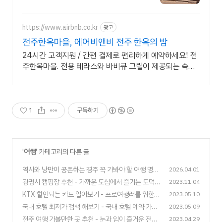
https://www.airbnb.co.kr
광고
전주한옥마을, 에어비앤비 전주 한옥의 밤
24시간 고객지원 / 간편 결제로 편리하게 예약하세요! 전
주한옥마을. 전용 테라스와 바비큐 그릴이 제공되는 숙소
를 예약하세요.
1
구독하기
'
여행
' 카테고리의 다른 글
역사와 낭만이 공존하는 경주 꼭 가봐야 할 여행 명소
2026.04.01
BEST 5
광명시 캠핑장 추천 - 가까운 도심에서 즐기는 도덕
2023.11.04
(0)
산 캠핑장!
KTX 할인되는 카드 알아보기 - 프로여행러를 위한
2023.05.10
(0)
현명한 소비!
국내 호텔 최저가 검색 해보기 - 국내 호텔 예약 가이
2023.05.09
(0)
드
전주 여행 가볼만한 곳 추천 - 눈과 입이 즐거운 전통
2023.04.29
(0)