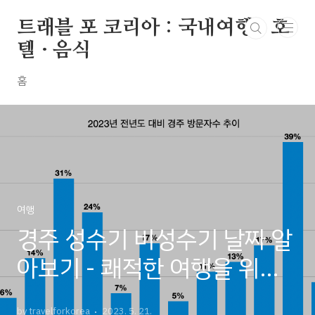
본문 바로가기
트래블 포 코리아 : 국내여행 · 호
텔 · 음식
홈
여행
경주 성수기 비성수기 날짜 알
아보기 - 쾌적한 여행을 위한
준비!
by travelforkorea
2023. 5. 21.