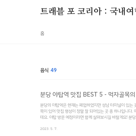
본문 바로가기
트래블 포 코리아 : 국내여행
홈
음식
49
분당 야탑역 맛집 BEST 5 - 먹자골목의
분당의 야탑역은 현재는 폐업하였지만 성남 터미널이 있는 
목이 있어 맛집 형성이 정말 잘 되어있는 곳 중 하나입니다.
데요. 야탑 방문 예정이라면 함께 살펴보시길 바랄게요! 분당
맛집 BEST 5 - 실패없는 맛집 찾기 여정 분당에서 맛집이
2023. 5. 7.
데요. 주거지역과 백화점 및 놀거리가 많은 곳으로 유동인구
인데, 서현역에서 5곳 travelforkorea.com 분당 수내역