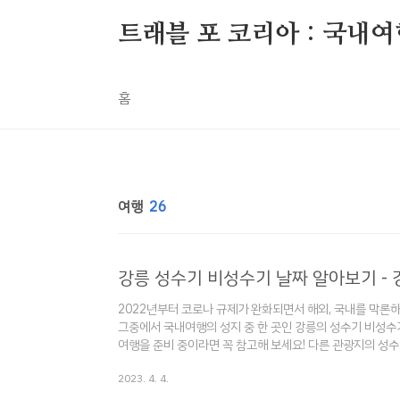
본문 바로가기
트래블 포 코리아 : 국내여행
홈
여행
26
강릉 성수기 비성수기 날짜 알아보기 - 
2022년부터 코로나 규제가 완화되면서 해외, 국내를 막론하
그중에서 국내여행의 성지 중 한 곳인 강릉의 성수기 비성수
여행을 준비 중이라면 꼭 참고해 보세요! 다른 관광지의 성
2023.04.01 - [여행] - 전주한옥마을 성수기 / 비성수
2023. 4. 4.
날짜 알아보기 최근 코로나 규제가 완화되면서 여행객도 늘
여행객이 큰 폭으로 증가하였는데요. 일명 여행지 눈치게임에