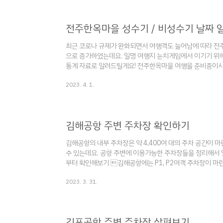
travelforkorea.com 통계 자료와 날짜별 실제 방문객의 
전주한옥마을 성수기 / 비성수기 날짜 
최근 코로나 규제가 완화되면서 여행객도 늘어남에 따라 전주
으로 증가하였는데요. 일명 여행지 눈치게임에서 이기기 위해
통계 자료로 알려드릴게요! 전주한옥마을 여행을 준비중이시
2023.04.16 - [음식] - 전주 한옥마을 맛집 BEST 5 
2023. 4. 1.
BEST 5 - 깐깐하게 골라본 최고 맛집 전주 하면 한옥마을
먹거리가 가득한 곳인데요. 너도나도 맛집을 찾지만 실패할 
뉴를 깐깐하게 고 travelforkorea.com 2023.04.09 - [여
김해공항 주변 주차장 확인하기
김해공항의 내부 주차장은 약 4,400여 대의 주차 공간이 
수 있는데요. 공항 주변에 이용가능한 주차장들을 정리해서 알
부터 확인해보기 김해공항에는 P1, P2여객 주차장이 마
라고 검색하시면 실시간으로 주차 가능 대수를 확인하실 수 
2023. 3. 31.
경우가 있고 해당 현황은 업데이트 주기가 5분~10분 정도 차
공항 주변 주차장 살펴보기 주차장 비용은 시기에 따라 상
다. 현대민영주차장 30분 1,000원 일주차 시 7시간 이상 10
김포공항 주변 주차장 살펴보기