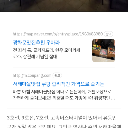
https://map.naver.com/p/entry/place/1980688980
광고
광화문맛집추천 우아라
전 좌석 룸, 콜키지프리, 한우 오마카세
코스, 상견례 기념일 접대
http://m.coupang.com
광고
서래마을맛집 쿠팡 합리적인 가격으로 즐기는
바쁜 아침 서래마을맛집 하나로 든든하게, 개별포장으로
간편하게 즐겨보세요! 외출할 때도 가방에 쏙! 위생적인 개
별 포장 떡 쿠팡 로켓배송으로 만나보세요.
3호선, 9호선, 7호선, 고속버스터미널이 있어서 유동인
구가 정말 많은 곳인데요. 그만큼 역사나 주변 서래마을에