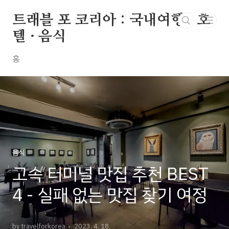
본문 바로가기
트래블 포 코리아 : 국내여행 · 호
텔 · 음식
홈
음식
고속 터미널 맛집 추천 BEST
4 - 실패 없는 맛집 찾기 여정
by travelforkorea
2023. 4. 18.