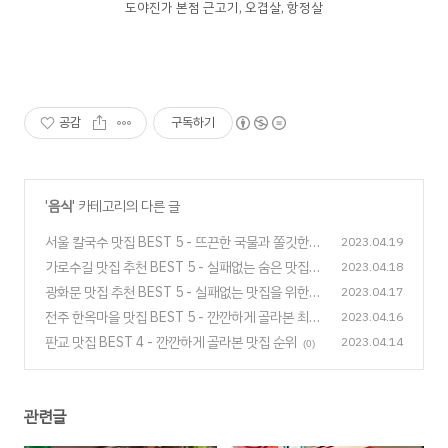
도야진가 본점 근고기, 오겹살, 항정살
공감
구독하기
'
음식
' 카테고리의 다른 글
서울 칼국수 맛집 BEST 5 - 뜨끈한 국물과 쫄깃한
2023.04.19
면은 못참지!
가로수길 맛집 추천 BEST 5 - 실패없는 숨은 맛집
2023.04.18
(0)
찾기
광화문 맛집 추천 BEST 5 - 실패없는 맛집을 위한
2023.04.17
(1)
여정
전주 한옥마을 맛집 BEST 5 - 깐깐하게 골라본 최고
2023.04.16
(1)
맛집
판교 맛집 BEST 4 - 깐깐하게 골라본 맛집 순위
2023.04.14
(0)
(0)
관련글